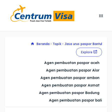
Search
Search
Cari
Cari
Explore our destinations
Explore our destinations
Beranda
Topik
Jasa urus paspor Bantul
Explore
& Make a booking today
& Make a booking today
Agen pembuatan paspor aceh
Agen pembuatan paspor Alor
Home
Home
Agen pembuatan paspor ambon
Visa
Visa
Agen pembuatan paspor Asmat
Agen pembuatan paspor Badung
Paspor
Paspor
Agen pembuatan paspor bali
Kitas
Kitas