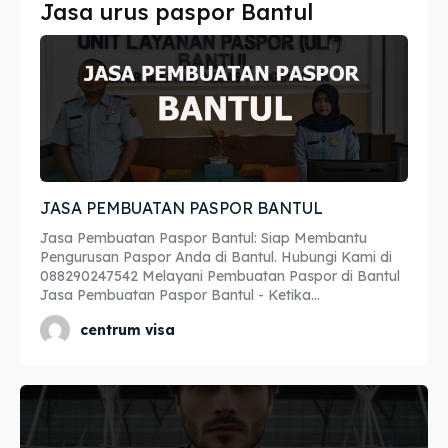
Jasa urus paspor Bantul
Imta
Imta
Legalisir
Legalisir
Apostille
Apostille
Penerjemah
Penerjemah
JASA PEMBUATAN PASPOR BANTUL
Asuransi
Asuransi
Jasa Pembuatan Paspor Bantul: Siap Membantu
Blog
Blog
Pengurusan Paspor Anda di Bantul. Hubungi Kami di
088290247542 Melayani Pembuatan Paspor di Bantul
Jasa Pembuatan Paspor Bantul - Ketika...
centrum visa
Cari
Cari