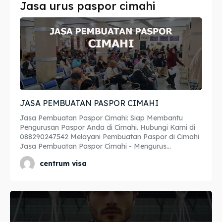
Jasa urus paspor cimahi
Imta
Imta
Legalisir
Legalisir
Apostille
Apostille
Penerjemah
Penerjemah
JASA PEMBUATAN PASPOR CIMAHI
Asuransi
Asuransi
Jasa Pembuatan Paspor Cimahi: Siap Membantu
Blog
Blog
Pengurusan Paspor Anda di Cimahi. Hubungi Kami di
088290247542 Melayani Pembuatan Paspor di Cimahi
Jasa Pembuatan Paspor Cimahi - Mengurus...
centrum visa
Cari
Cari