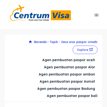
Search
Search
Cari
Cari
Explore our destinations
Explore our destinations
Beranda
Topik
Jasa urus paspor cimahi
Explore
& Make a booking today
& Make a booking today
Agen pembuatan paspor aceh
Agen pembuatan paspor Alor
Home
Home
Agen pembuatan paspor ambon
Visa
Visa
Agen pembuatan paspor Asmat
Agen pembuatan paspor Badung
Paspor
Paspor
Agen pembuatan paspor bali
Kitas
Kitas