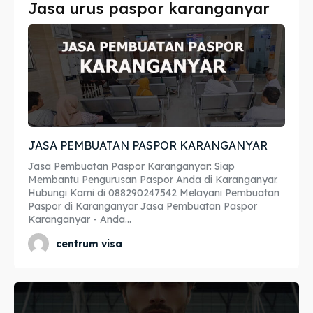
Jasa urus paspor karanganyar
Imta
Imta
Legalisir
Legalisir
Apostille
Apostille
Penerjemah
Penerjemah
JASA PEMBUATAN PASPOR KARANGANYAR
Asuransi
Asuransi
Jasa Pembuatan Paspor Karanganyar: Siap
Blog
Blog
Membantu Pengurusan Paspor Anda di Karanganyar.
Hubungi Kami di 088290247542 Melayani Pembuatan
Paspor di Karanganyar Jasa Pembuatan Paspor
Karanganyar - Anda...
Cari
Cari
centrum visa