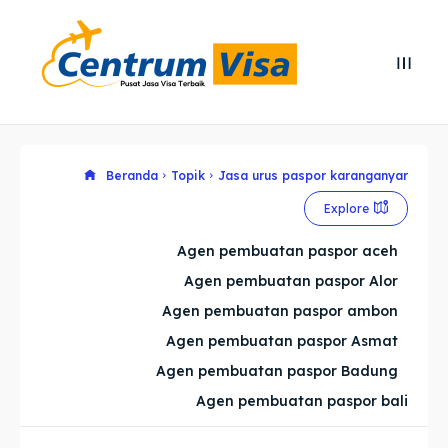
Search
Search
Cari
Cari
Explore our destinations
Explore our destinations
Beranda
Topik
Jasa urus paspor karanganyar
Explore
& Make a booking today
& Make a booking today
Agen pembuatan paspor aceh
Agen pembuatan paspor Alor
Home
Home
Agen pembuatan paspor ambon
Visa
Visa
Agen pembuatan paspor Asmat
Agen pembuatan paspor Badung
Paspor
Paspor
Agen pembuatan paspor bali
Kitas
Kitas