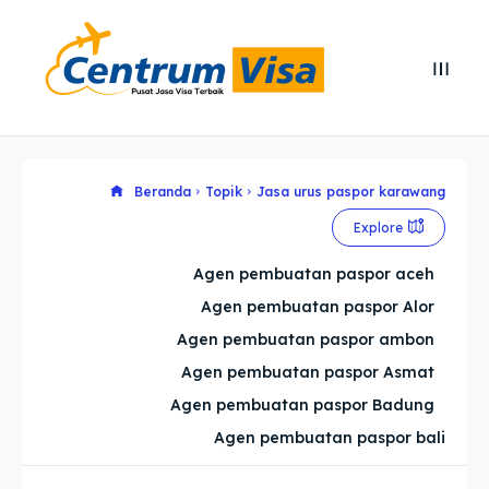
Search
Search
Cari
Cari
Explore our destinations
Explore our destinations
Beranda
Topik
Jasa urus paspor karawang
Explore
& Make a booking today
& Make a booking today
Agen pembuatan paspor aceh
Agen pembuatan paspor Alor
Home
Home
Agen pembuatan paspor ambon
Visa
Visa
Agen pembuatan paspor Asmat
Agen pembuatan paspor Badung
Paspor
Paspor
Agen pembuatan paspor bali
Kitas
Kitas