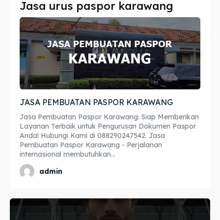
Jasa urus paspor karawang
Imta
Imta
Legalisir
Legalisir
Apostille
Apostille
Penerjemah
Penerjemah
JASA PEMBUATAN PASPOR KARAWANG
Asuransi
Asuransi
Jasa Pembuatan Paspor Karawang: Siap Memberikan
Blog
Blog
Layanan Terbaik untuk Pengurusan Dokumen Paspor
Anda! Hubungi Kami di 088290247542. Jasa
Pembuatan Paspor Karawang - Perjalanan
internasional membutuhkan...
Cari
Cari
admin