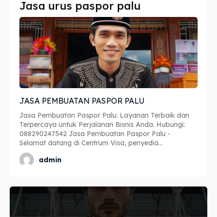
Jasa urus paspor palu
Imta
Imta
Legalisir
Legalisir
Apostille
Apostille
Penerjemah
Penerjemah
JASA PEMBUATAN PASPOR PALU
Asuransi
Asuransi
Jasa Pembuatan Paspor Palu: Layanan Terbaik dan
Blog
Blog
Terpercaya untuk Perjalanan Bisnis Anda. Hubungi:
088290247542 Jasa Pembuatan Paspor Palu -
Selamat datang di Centrum Visa, penyedia...
admin
Cari
Cari