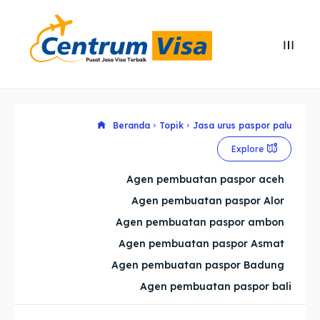
Search
Search
Cari
Cari
Explore our destinations
Explore our destinations
Beranda
Topik
Jasa urus paspor palu
Explore
& Make a booking today
& Make a booking today
Agen pembuatan paspor aceh
Agen pembuatan paspor Alor
Home
Home
Agen pembuatan paspor ambon
Visa
Visa
Agen pembuatan paspor Asmat
Agen pembuatan paspor Badung
Paspor
Paspor
Agen pembuatan paspor bali
Kitas
Kitas