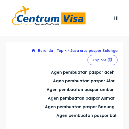
Search
Search
Cari
Cari
Explore our destinations
Explore our destinations
Beranda
Topik
Jasa urus paspor Salatiga
Explore
& Make a booking today
& Make a booking today
Agen pembuatan paspor aceh
Agen pembuatan paspor Alor
Home
Home
Agen pembuatan paspor ambon
Visa
Visa
Agen pembuatan paspor Asmat
Agen pembuatan paspor Badung
Paspor
Paspor
Agen pembuatan paspor bali
Kitas
Kitas