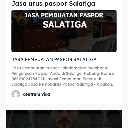
Jasa urus paspor Salatiga
Imta
Imta
Legalisir
Legalisir
Apostille
Apostille
Penerjemah
Penerjemah
JASA PEMBUATAN PASPOR SALATIGA
Asuransi
Asuransi
Jasa Pembuatan Paspor Salatiga: Siap Membantu
Blog
Blog
Pengurusan Paspor Anda di Salatiga. Hubungi Kami di
088290247542 Melayani Pembuatan Paspor di
Salatiga Jasa Pembuatan Paspor Salatiga - Apakah...
centrum visa
Cari
Cari