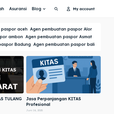
ah
Asuransi
Blog
My account
Search
Search
 paspor aceh
Agen pembuatan paspor Alor
Cari
Cari
spor ambon
Agen pembuatan paspor Asmat
paspor Badung
Agen pembuatan paspor bali
AS TULANG
Jasa Perpanjangan KITAS
Profesional
Juni 16, 2025