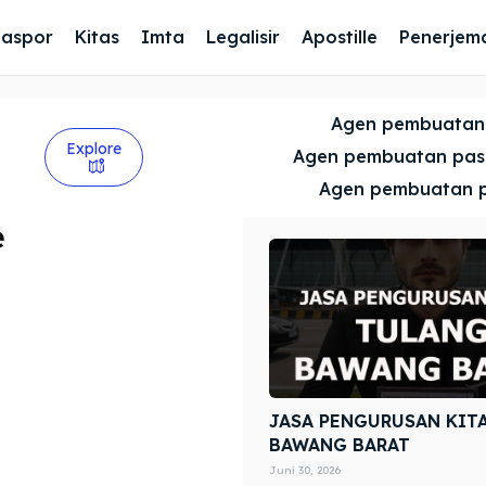
Paspor
Kitas
Imta
Legalisir
Apostille
Penerjem
Agen pembuatan
Explore
Agen pembuatan pa
Agen pembuatan 
e
JASA PENGURUSAN KIT
BAWANG BARAT
Juni 30, 2026