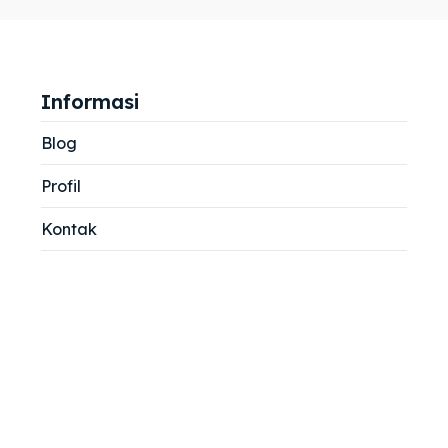
jemah
jemah
si
si
Informasi
Blog
Profil
Kontak