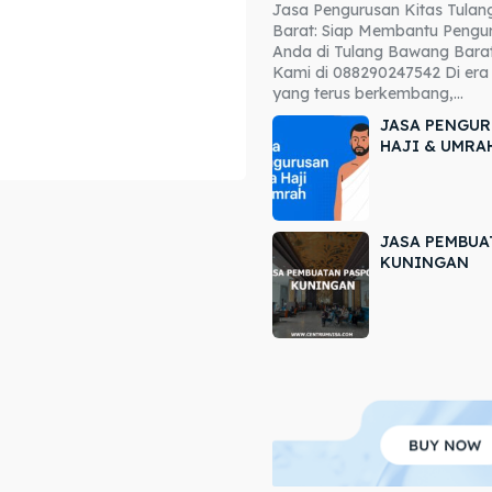
Jasa Pengurusan Kitas Tula
ore our destinations
ore our destinations
Barat: Siap Membantu Pengur
Anda di Tulang Bawang Barat
a booking today
a booking today
Kami di 088290247542 Di era 
yang terus berkembang,...
JASA PENGUR
HAJI & UMRA
JASA PEMBUA
r
r
KUNINGAN
ir
ir
lle
lle