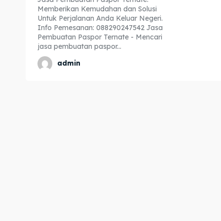
Memberikan Kemudahan dan Solusi
Expl
Expl
Untuk Perjalanan Anda Keluar Negeri.
Info Pemesanan: 088290247542 Jasa
& Make 
& Make 
Pembuatan Paspor Ternate - Mencari
jasa pembuatan paspor...
admin
Home
Home
Visa
Visa
Paspo
Paspo
Kitas
Kitas
Imta
Imta
Legalis
Legalis
Aposti
Aposti