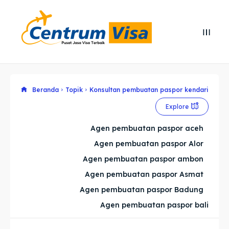
Search
Search
Cari
Cari
Explore our destinations
Explore our destinations
Beranda
Topik
Konsultan pembuatan paspor kendari
Explore
& Make a booking today
& Make a booking today
Agen pembuatan paspor aceh
Agen pembuatan paspor Alor
Home
Home
Agen pembuatan paspor ambon
Visa
Visa
Agen pembuatan paspor Asmat
Agen pembuatan paspor Badung
Paspor
Paspor
Agen pembuatan paspor bali
Kitas
Kitas