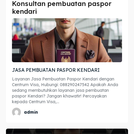
Konsultan pembuatan paspor
Imta
Imta
kendari
Legalisir
Legalisir
Apostille
Apostille
Penerjemah
Penerjemah
Asuransi
Asuransi
JASA PEMBUATAN PASPOR KENDARI
Blog
Blog
Layanan Jasa Pembuatan Paspor Kendari dengan
Centrum Visa, Hubungi: 088290247542 Apakah Anda
sedang membutuhkan layanan jasa pembuatan
paspor Kendari? Jangan khawatir! Percayakan
kepada Centrum Visa,...
Cari
Cari
admin