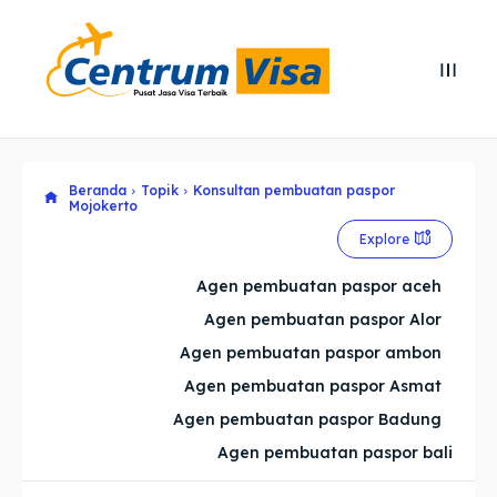
Search
Search
Cari
Cari
Beranda
Topik
Konsultan pembuatan paspor
Explore our destinations
Explore our destinations
Mojokerto
& Make a booking today
& Make a booking today
Explore
Agen pembuatan paspor aceh
Home
Home
Agen pembuatan paspor Alor
Agen pembuatan paspor ambon
Visa
Visa
Agen pembuatan paspor Asmat
Agen pembuatan paspor Badung
Paspor
Paspor
Agen pembuatan paspor bali
Kitas
Kitas