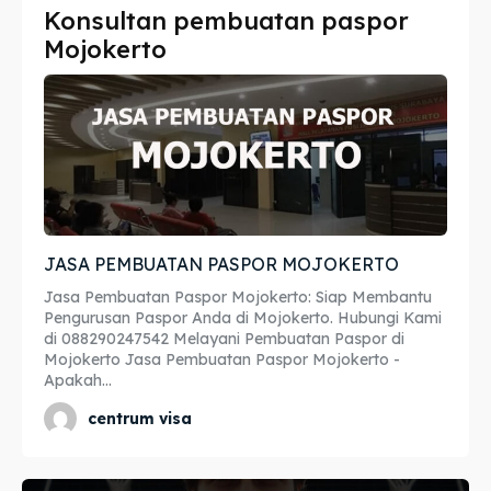
Konsultan pembuatan paspor
Imta
Imta
Mojokerto
Legalisir
Legalisir
Apostille
Apostille
Penerjemah
Penerjemah
Asuransi
Asuransi
JASA PEMBUATAN PASPOR MOJOKERTO
Blog
Blog
Jasa Pembuatan Paspor Mojokerto: Siap Membantu
Pengurusan Paspor Anda di Mojokerto. Hubungi Kami
di 088290247542 Melayani Pembuatan Paspor di
Mojokerto Jasa Pembuatan Paspor Mojokerto -
Cari
Cari
Apakah...
centrum visa