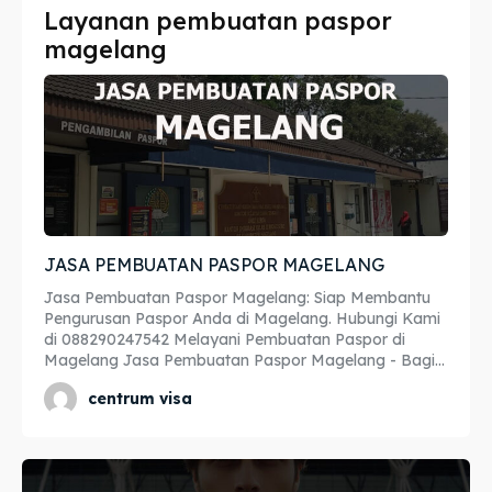
Layanan pembuatan paspor
Imta
Imta
magelang
Legalisir
Legalisir
Apostille
Apostille
Penerjemah
Penerjemah
Asuransi
Asuransi
JASA PEMBUATAN PASPOR MAGELANG
Blog
Blog
Jasa Pembuatan Paspor Magelang: Siap Membantu
Pengurusan Paspor Anda di Magelang. Hubungi Kami
di 088290247542 Melayani Pembuatan Paspor di
Magelang Jasa Pembuatan Paspor Magelang - Bagi...
Cari
Cari
centrum visa