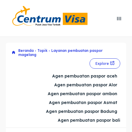
Search
Search
Cari
Cari
Beranda
Topik
Layanan pembuatan paspor
Explore our destinations
Explore our destinations
magelang
& Make a booking today
& Make a booking today
Explore
Agen pembuatan paspor aceh
Home
Home
Agen pembuatan paspor Alor
Agen pembuatan paspor ambon
Visa
Visa
Agen pembuatan paspor Asmat
Paspor
Paspor
Agen pembuatan paspor Badung
Agen pembuatan paspor bali
Kitas
Kitas