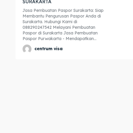
SURAKARTA
Expl
Expl
Jasa Pembuatan Paspor Surakarta: Siap
Membantu Pengurusan Paspor Anda di
& Make 
& Make 
Surakarta. Hubungi Kami di
088290247542 Melayani Pembuatan
Paspor di Surakarta Jasa Pembuatan
Paspor Purwakarta - Mendapatkan...
Home
Home
centrum visa
Visa
Visa
Paspo
Paspo
Kitas
Kitas
Imta
Imta
Legalis
Legalis
Aposti
Aposti