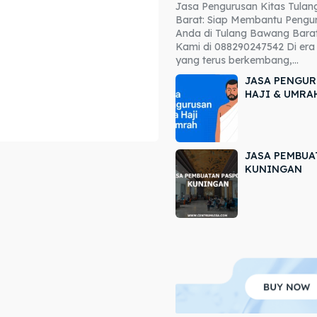
Jasa Pengurusan Kitas Tula
ore our destinations
ore our destinations
Barat: Siap Membantu Pengur
Anda di Tulang Bawang Barat
a booking today
a booking today
Kami di 088290247542 Di era 
yang terus berkembang,...
JASA PENGUR
HAJI & UMRA
JASA PEMBUA
r
r
KUNINGAN
ir
ir
lle
lle