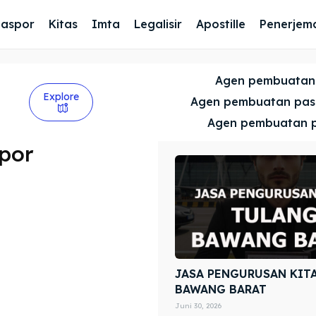
Paspor
Kitas
Imta
Legalisir
Apostille
Penerjem
Agen pembuatan
Explore
Agen pembuatan pa
Agen pembuatan 
por
JASA PENGURUSAN KIT
BAWANG BARAT
Juni 30, 2026