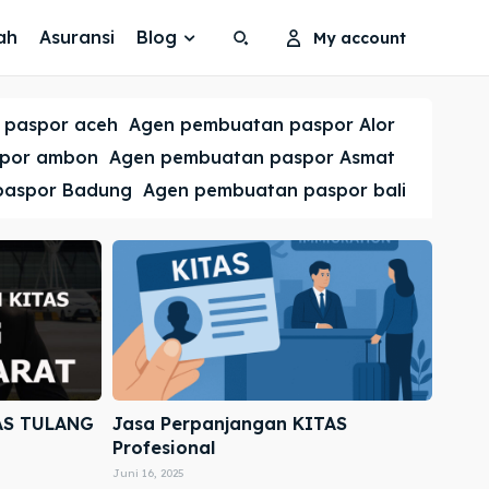
ah
Asuransi
Blog
My account
Search
Search
 paspor aceh
Agen pembuatan paspor Alor
Cari
Cari
spor ambon
Agen pembuatan paspor Asmat
paspor Badung
Agen pembuatan paspor bali
AS TULANG
Jasa Perpanjangan KITAS
Profesional
Juni 16, 2025