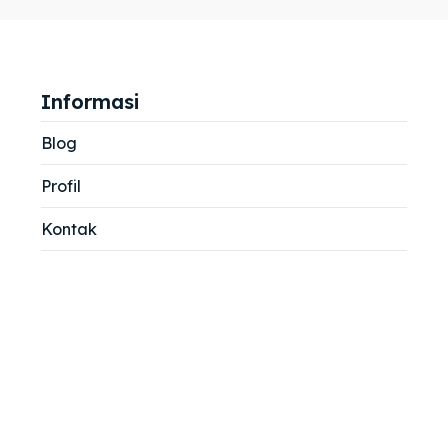
jemah
jemah
si
si
Informasi
Blog
Profil
Kontak