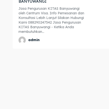
BANYUWANGI
Expl
Expl
Jasa Pengurusan KITAS Banyuwangi
oleh Centrum Visa. Info Pemesanan dan
& Make 
& Make 
Konsultasi Lebih Lanjut Silakan Hubungi
Kami 088290247542 Jasa Pengurusan
KITAS Banyuwangi - Ketika Anda
membutuhkan...
Home
Home
admin
Visa
Visa
Paspo
Paspo
Kitas
Kitas
Imta
Imta
Legalis
Legalis
Aposti
Aposti