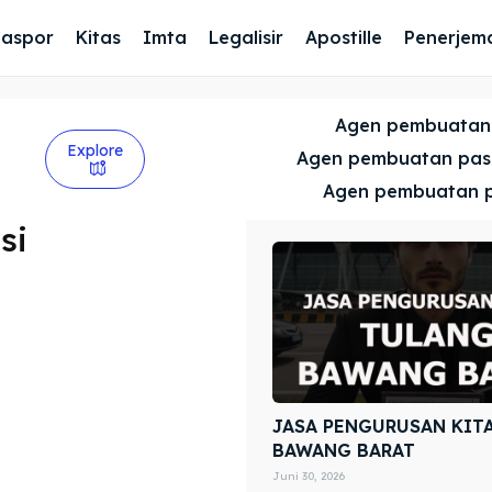
Paspor
Kitas
Imta
Legalisir
Apostille
Penerjem
Agen pembuatan
Explore
Agen pembuatan pa
Agen pembuatan 
si
JASA PENGURUSAN KIT
BAWANG BARAT
Juni 30, 2026