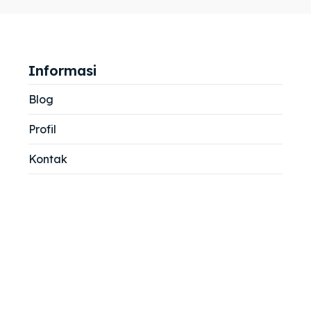
jemah
jemah
si
si
Informasi
Blog
Profil
Kontak