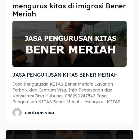
mengurus kitas di imigrasi Bener
Imta
Imta
Meriah
Legalisir
Legalisir
Apostille
Apostille
Penerjemah
Penerjemah
Asuransi
Asuransi
JASA PENGURUSAN KITAS BENER MERIAH
Blog
Blog
Jasa Pengurusan KITAS Bener Meriah: Layanan
Terbaik dari Centrum Visa. Info Pemesanan dan
Konsultasi Bisa Hubungi: 088290247542 Jasa
Pengurusan KITAS Bener Meriah - Mengurus KITAS...
Cari
Cari
centrum visa