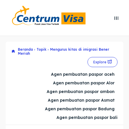
Search
Search
Cari
Cari
Beranda
Topik
Mengurus kitas di imigrasi Bener
Explore our destinations
Explore our destinations
Meriah
& Make a booking today
& Make a booking today
Explore
Agen pembuatan paspor aceh
Home
Home
Agen pembuatan paspor Alor
Agen pembuatan paspor ambon
Visa
Visa
Agen pembuatan paspor Asmat
Paspor
Paspor
Agen pembuatan paspor Badung
Agen pembuatan paspor bali
Kitas
Kitas