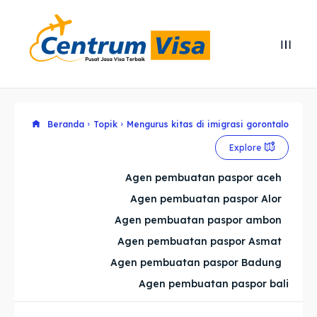
Search
Search
Cari
Cari
Explore our destinations
Explore our destinations
Beranda
Topik
Mengurus kitas di imigrasi gorontalo
Explore
& Make a booking today
& Make a booking today
Agen pembuatan paspor aceh
Agen pembuatan paspor Alor
Home
Home
Agen pembuatan paspor ambon
Visa
Visa
Agen pembuatan paspor Asmat
Agen pembuatan paspor Badung
Paspor
Paspor
Agen pembuatan paspor bali
Kitas
Kitas