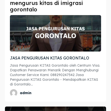
mengurus kitas di imigrasi
Imta
Imta
gorontalo
Legalisir
Legalisir
Apostille
Apostille
Penerjemah
Penerjemah
Asuransi
Asuransi
JASA PENGURUSAN KITAS GORONTALO
Blog
Blog
Jasa Pengurusan KITAS Gorontalo oleh Centrum Visa.
Dapatkan Penawaran Menarik Dengan Menghubungi
Customer Service Kami: 088290247542 Jasa
Pengurusan KITAS Gorontalo - Mendapatkan KITAS
di Gorontalo...
Cari
Cari
admin