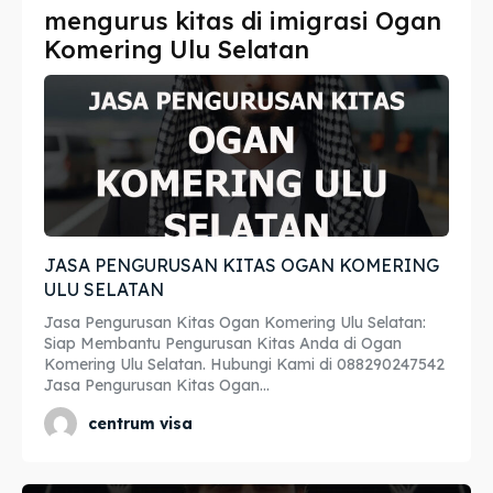
mengurus kitas di imigrasi Ogan
Imta
Imta
Komering Ulu Selatan
Legalisir
Legalisir
Apostille
Apostille
Penerjemah
Penerjemah
Asuransi
Asuransi
JASA PENGURUSAN KITAS OGAN KOMERING
Blog
Blog
ULU SELATAN
Jasa Pengurusan Kitas Ogan Komering Ulu Selatan:
Siap Membantu Pengurusan Kitas Anda di Ogan
Komering Ulu Selatan. Hubungi Kami di 088290247542
Cari
Cari
Jasa Pengurusan Kitas Ogan...
centrum visa