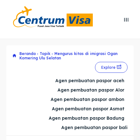
Search
Search
Cari
Cari
Beranda
Topik
Mengurus kitas di imigrasi Ogan
Explore our destinations
Explore our destinations
Komering Ulu Selatan
Explore
& Make a booking today
& Make a booking today
Agen pembuatan paspor aceh
Home
Home
Agen pembuatan paspor Alor
Agen pembuatan paspor ambon
Visa
Visa
Agen pembuatan paspor Asmat
Agen pembuatan paspor Badung
Paspor
Paspor
Agen pembuatan paspor bali
Kitas
Kitas