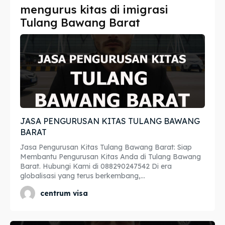
mengurus kitas di imigrasi
Imta
Imta
Tulang Bawang Barat
Legalisir
Legalisir
Apostille
Apostille
Penerjemah
Penerjemah
Asuransi
Asuransi
JASA PENGURUSAN KITAS TULANG BAWANG
Blog
Blog
BARAT
Jasa Pengurusan Kitas Tulang Bawang Barat: Siap
Membantu Pengurusan Kitas Anda di Tulang Bawang
Barat. Hubungi Kami di 088290247542 Di era
Cari
Cari
globalisasi yang terus berkembang,...
centrum visa