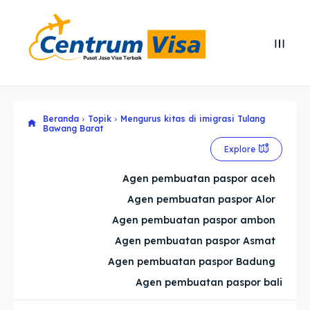
Search
Search
Cari
Cari
Beranda
Topik
Mengurus kitas di imigrasi Tulang
Explore our destinations
Explore our destinations
Bawang Barat
Explore
& Make a booking today
& Make a booking today
Agen pembuatan paspor aceh
Home
Home
Agen pembuatan paspor Alor
Agen pembuatan paspor ambon
Visa
Visa
Agen pembuatan paspor Asmat
Agen pembuatan paspor Badung
Paspor
Paspor
Agen pembuatan paspor bali
Kitas
Kitas