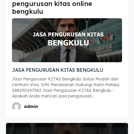
pengurusan kitas online
Imta
Imta
bengkulu
Legalisir
Legalisir
Apostille
Apostille
Penerjemah
Penerjemah
Asuransi
Asuransi
JASA PENGURUSAN KITAS BENGKULU
Blog
Blog
Jasa Pengurusan KITAS Bengkulu: Solusi Mudah dari
Centrum Visa. Info Pemesanan Hubungi Kami Melalui:
088290247542 Jasa Pengurusan KITAS Bengkulu -
Apakah Anda mencari jasa pengurusan...
Cari
Cari
admin