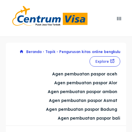
Search
Search
Cari
Cari
Explore our destinations
Explore our destinations
Beranda
Topik
Pengurusan kitas online bengkulu
Explore
& Make a booking today
& Make a booking today
Agen pembuatan paspor aceh
Agen pembuatan paspor Alor
Home
Home
Agen pembuatan paspor ambon
Visa
Visa
Agen pembuatan paspor Asmat
Agen pembuatan paspor Badung
Paspor
Paspor
Agen pembuatan paspor bali
Kitas
Kitas