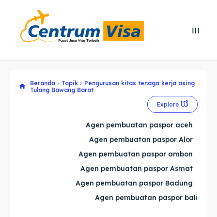
Search
Search
Cari
Cari
Beranda
Topik
Pengurusan kitas tenaga kerja asing
Explore our destinations
Explore our destinations
Tulang Bawang Barat
Explore
& Make a booking today
& Make a booking today
Agen pembuatan paspor aceh
Home
Home
Agen pembuatan paspor Alor
Agen pembuatan paspor ambon
Visa
Visa
Agen pembuatan paspor Asmat
Agen pembuatan paspor Badung
Paspor
Paspor
Agen pembuatan paspor bali
Kitas
Kitas