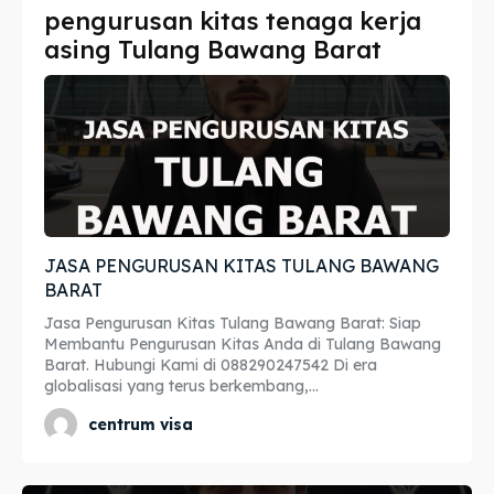
pengurusan kitas tenaga kerja
Imta
Imta
asing Tulang Bawang Barat
Legalisir
Legalisir
Apostille
Apostille
Penerjemah
Penerjemah
Asuransi
Asuransi
JASA PENGURUSAN KITAS TULANG BAWANG
Blog
Blog
BARAT
Jasa Pengurusan Kitas Tulang Bawang Barat: Siap
Membantu Pengurusan Kitas Anda di Tulang Bawang
Barat. Hubungi Kami di 088290247542 Di era
Cari
Cari
globalisasi yang terus berkembang,...
centrum visa