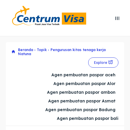
Search
Search
Cari
Cari
Beranda
Topik
Pengurusan kitas tenaga kerja
Explore our destinations
Explore our destinations
Natuna
& Make a booking today
& Make a booking today
Explore
Agen pembuatan paspor aceh
Home
Home
Agen pembuatan paspor Alor
Agen pembuatan paspor ambon
Visa
Visa
Agen pembuatan paspor Asmat
Paspor
Paspor
Agen pembuatan paspor Badung
Agen pembuatan paspor bali
Kitas
Kitas