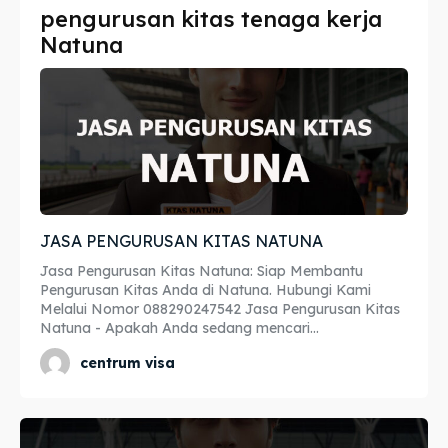
pengurusan kitas tenaga kerja
Imta
Imta
Natuna
Legalisir
Legalisir
Apostille
Apostille
Penerjemah
Penerjemah
Asuransi
Asuransi
JASA PENGURUSAN KITAS NATUNA
Blog
Blog
Jasa Pengurusan Kitas Natuna: Siap Membantu
Pengurusan Kitas Anda di Natuna. Hubungi Kami
Melalui Nomor 088290247542 Jasa Pengurusan Kitas
Natuna - Apakah Anda sedang mencari...
Cari
Cari
centrum visa