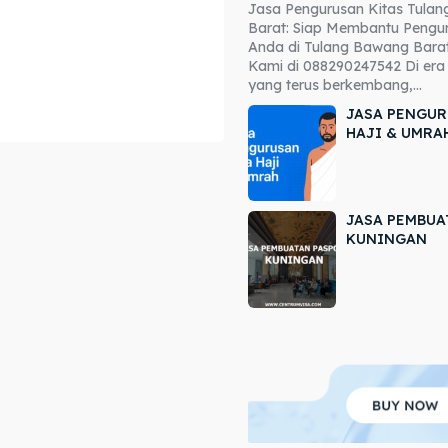
Jasa Pengurusan Kitas Tula
ore our destinations
ore our destinations
Barat: Siap Membantu Pengur
Anda di Tulang Bawang Barat
a booking today
a booking today
Kami di 088290247542 Di era 
yang terus berkembang,...
JASA PENGUR
HAJI & UMRA
JASA PEMBUA
r
r
KUNINGAN
ir
ir
lle
lle