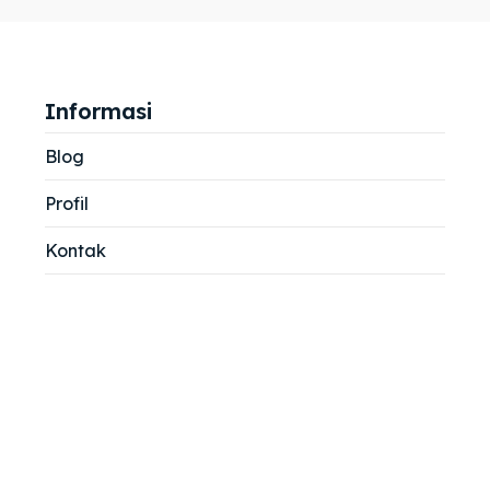
jemah
jemah
si
si
Informasi
Blog
Profil
Kontak