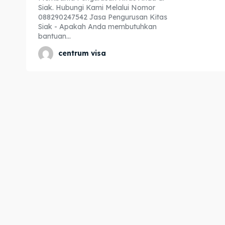
Siak. Hubungi Kami Melalui Nomor
Expl
Expl
088290247542 Jasa Pengurusan Kitas
Siak - Apakah Anda membutuhkan
& Make 
& Make 
bantuan...
centrum visa
Home
Home
Visa
Visa
Paspo
Paspo
Kitas
Kitas
Imta
Imta
Legalis
Legalis
Aposti
Aposti