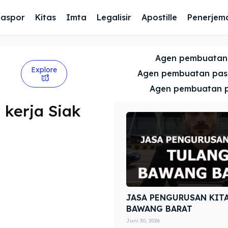
Paspor
Kitas
Imta
Legalisir
Apostille
Penerjem
Agen pembuatan
Explore
Agen pembuatan pa
Agen pembuatan 
 kerja Siak
JASA PENGURUSAN KIT
BAWANG BARAT
Juni 30, 2026