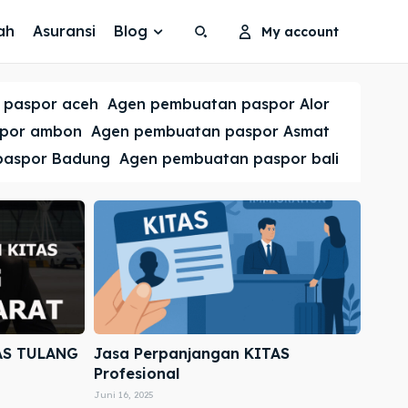
ah
Asuransi
Blog
My account
Search
Search
 paspor aceh
Agen pembuatan paspor Alor
Cari
Cari
spor ambon
Agen pembuatan paspor Asmat
paspor Badung
Agen pembuatan paspor bali
AS TULANG
Jasa Perpanjangan KITAS
Profesional
Juni 16, 2025