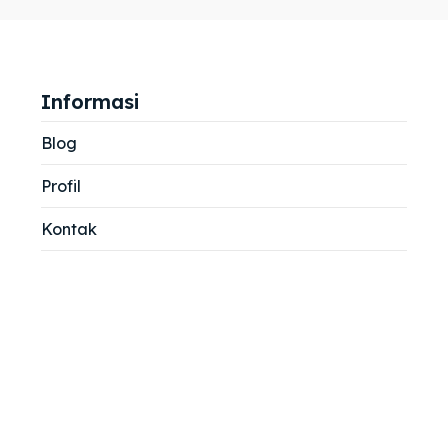
jemah
jemah
si
si
Informasi
Blog
Profil
Kontak