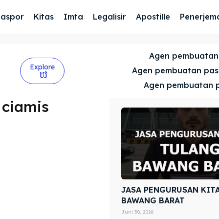
Paspor
Kitas
Imta
Legalisir
Apostille
Penerjem
Agen pembuatan
Explore
Agen pembuatan pa
Agen pembuatan 
 ciamis
JASA PENGURUSAN KIT
BAWANG BARAT
Juni 30, 2026