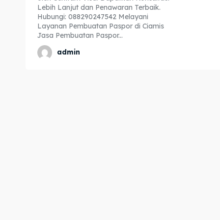
Lebih Lanjut dan Penawaran Terbaik.
Expl
Expl
Hubungi: 088290247542 Melayani
Layanan Pembuatan Paspor di Ciamis
& Make 
& Make 
Jasa Pembuatan Paspor...
admin
Home
Home
Visa
Visa
Paspo
Paspo
Kitas
Kitas
Imta
Imta
Legalis
Legalis
Aposti
Aposti