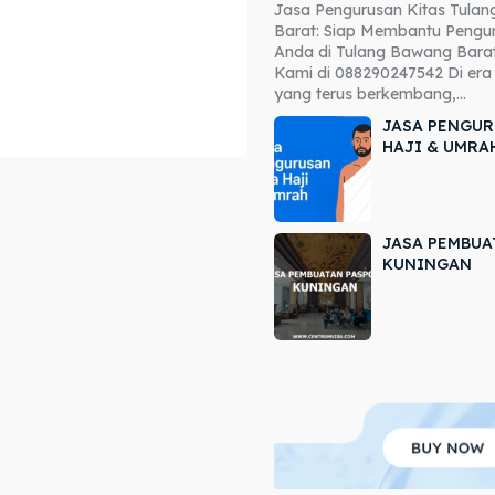
Jasa Pengurusan Kitas Tula
ore our destinations
ore our destinations
Barat: Siap Membantu Pengur
Anda di Tulang Bawang Barat
a booking today
a booking today
Kami di 088290247542 Di era 
yang terus berkembang,...
JASA PENGUR
HAJI & UMRA
JASA PEMBUA
r
r
KUNINGAN
ir
ir
lle
lle