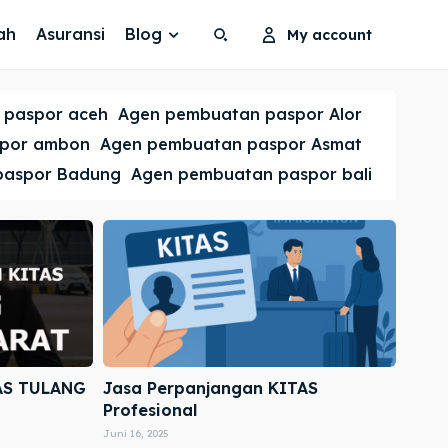
ah
Asuransi
Blog
My account
Search
Search
 paspor aceh
Agen pembuatan paspor Alor
Cari
Cari
spor ambon
Agen pembuatan paspor Asmat
paspor Badung
Agen pembuatan paspor bali
AS TULANG
Jasa Perpanjangan KITAS
Profesional
Juni 16, 2025