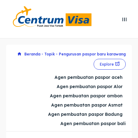
Search
Search
Cari
Cari
Explore our destinations
Explore our destinations
Beranda
Topik
Pengurusan paspor baru karawang
Explore
& Make a booking today
& Make a booking today
Agen pembuatan paspor aceh
Agen pembuatan paspor Alor
Home
Home
Agen pembuatan paspor ambon
Visa
Visa
Agen pembuatan paspor Asmat
Agen pembuatan paspor Badung
Paspor
Paspor
Agen pembuatan paspor bali
Kitas
Kitas