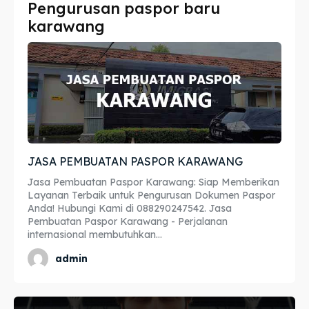
Pengurusan paspor baru
Imta
Imta
karawang
Legalisir
Legalisir
Apostille
Apostille
Penerjemah
Penerjemah
Asuransi
Asuransi
JASA PEMBUATAN PASPOR KARAWANG
Blog
Blog
Jasa Pembuatan Paspor Karawang: Siap Memberikan
Layanan Terbaik untuk Pengurusan Dokumen Paspor
Anda! Hubungi Kami di 088290247542. Jasa
Pembuatan Paspor Karawang - Perjalanan
internasional membutuhkan...
Cari
Cari
admin