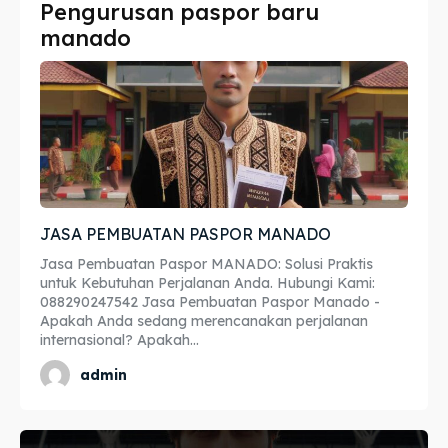
Pengurusan paspor baru
Imta
Imta
manado
Legalisir
Legalisir
Apostille
Apostille
Penerjemah
Penerjemah
Asuransi
Asuransi
JASA PEMBUATAN PASPOR MANADO
Blog
Blog
Jasa Pembuatan Paspor MANADO: Solusi Praktis
untuk Kebutuhan Perjalanan Anda. Hubungi Kami:
088290247542 Jasa Pembuatan Paspor Manado -
Apakah Anda sedang merencanakan perjalanan
internasional? Apakah...
Cari
Cari
admin