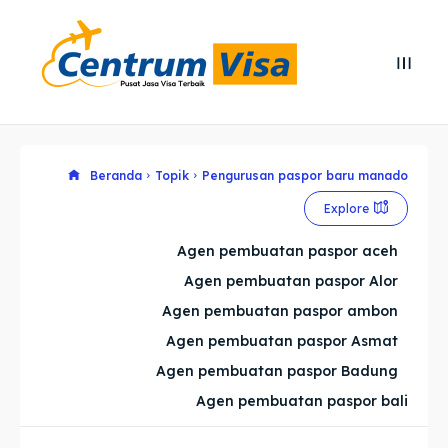
Search
Search
Cari
Cari
Explore our destinations
Explore our destinations
Beranda
Topik
Pengurusan paspor baru manado
Explore
& Make a booking today
& Make a booking today
Agen pembuatan paspor aceh
Agen pembuatan paspor Alor
Home
Home
Agen pembuatan paspor ambon
Visa
Visa
Agen pembuatan paspor Asmat
Agen pembuatan paspor Badung
Paspor
Paspor
Agen pembuatan paspor bali
Kitas
Kitas