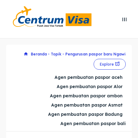
Search
Search
Cari
Cari
Explore our destinations
Explore our destinations
Beranda
Topik
Pengurusan paspor baru Ngawi
Explore
& Make a booking today
& Make a booking today
Agen pembuatan paspor aceh
Agen pembuatan paspor Alor
Home
Home
Agen pembuatan paspor ambon
Visa
Visa
Agen pembuatan paspor Asmat
Agen pembuatan paspor Badung
Paspor
Paspor
Agen pembuatan paspor bali
Kitas
Kitas