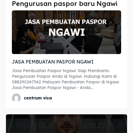
Pengurusan paspor baru Ngawi
Imta
Imta
Legalisir
Legalisir
Apostille
Apostille
Penerjemah
Penerjemah
JASA PEMBUATAN PASPOR NGAWI
Asuransi
Asuransi
Jasa Pembuatan Paspor Ngawi: Siap Membantu
Blog
Blog
Pengurusan Paspor Anda di Ngawi. Hubungi Kami di
088290247542 Melayani Pembuatan Paspor di Ngawi
Jasa Pembuatan Paspor Ngawi - Anda...
centrum visa
Cari
Cari