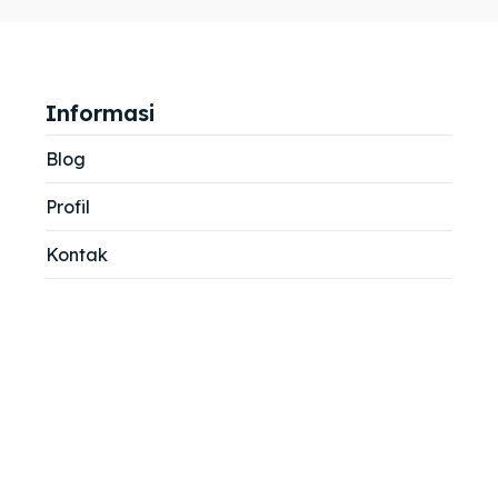
jemah
jemah
si
si
Informasi
Blog
Profil
Kontak