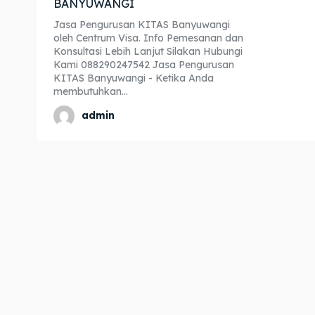
BANYUWANGI
Expl
Expl
Jasa Pengurusan KITAS Banyuwangi
oleh Centrum Visa. Info Pemesanan dan
& Make 
& Make 
Konsultasi Lebih Lanjut Silakan Hubungi
Kami 088290247542 Jasa Pengurusan
KITAS Banyuwangi - Ketika Anda
membutuhkan...
Home
Home
admin
Visa
Visa
Paspo
Paspo
Kitas
Kitas
Imta
Imta
Legalis
Legalis
Aposti
Aposti