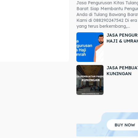
Jasa Pengurusan Kitas Tula
ore our destinations
ore our destinations
Barat: Siap Membantu Pengur
Anda di Tulang Bawang Barat
a booking today
a booking today
Kami di 088290247542 Di era 
yang terus berkembang,...
JASA PENGUR
HAJI & UMRA
JASA PEMBUA
r
r
KUNINGAN
ir
ir
lle
lle