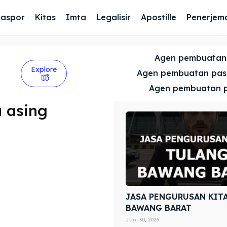
Paspor
Kitas
Imta
Legalisir
Apostille
Penerjem
Agen pembuatan
Explore
Agen pembuatan pa
Agen pembuatan 
 asing
JASA PENGURUSAN KIT
BAWANG BARAT
Juni 30, 2026