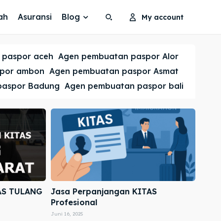
ah
Asuransi
Blog
My account
Search
Search
 paspor aceh
Agen pembuatan paspor Alor
Cari
Cari
spor ambon
Agen pembuatan paspor Asmat
paspor Badung
Agen pembuatan paspor bali
AS TULANG
Jasa Perpanjangan KITAS
Profesional
Juni 16, 2025