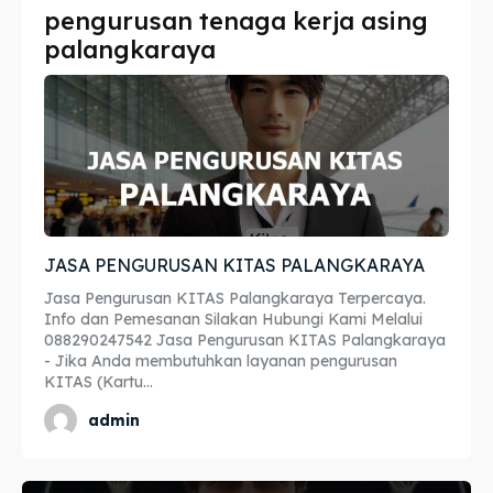
pengurusan tenaga kerja asing
Imta
Imta
palangkaraya
Legalisir
Legalisir
Apostille
Apostille
Penerjemah
Penerjemah
Asuransi
Asuransi
JASA PENGURUSAN KITAS PALANGKARAYA
Blog
Blog
Jasa Pengurusan KITAS Palangkaraya Terpercaya.
Info dan Pemesanan Silakan Hubungi Kami Melalui
088290247542 Jasa Pengurusan KITAS Palangkaraya
- Jika Anda membutuhkan layanan pengurusan
Cari
Cari
KITAS (Kartu...
admin