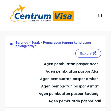
Search
Search
Cari
Cari
Beranda
Topik
Pengurusan tenaga kerja asing
Explore our destinations
Explore our destinations
palangkaraya
& Make a booking today
& Make a booking today
Explore
Agen pembuatan paspor aceh
Home
Home
Agen pembuatan paspor Alor
Agen pembuatan paspor ambon
Visa
Visa
Agen pembuatan paspor Asmat
Agen pembuatan paspor Badung
Paspor
Paspor
Agen pembuatan paspor bali
Kitas
Kitas