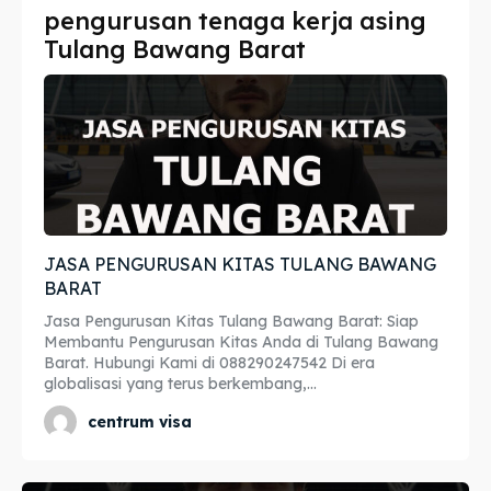
pengurusan tenaga kerja asing
Imta
Imta
Tulang Bawang Barat
Legalisir
Legalisir
Apostille
Apostille
Penerjemah
Penerjemah
Asuransi
Asuransi
JASA PENGURUSAN KITAS TULANG BAWANG
Blog
Blog
BARAT
Jasa Pengurusan Kitas Tulang Bawang Barat: Siap
Membantu Pengurusan Kitas Anda di Tulang Bawang
Barat. Hubungi Kami di 088290247542 Di era
Cari
Cari
globalisasi yang terus berkembang,...
centrum visa