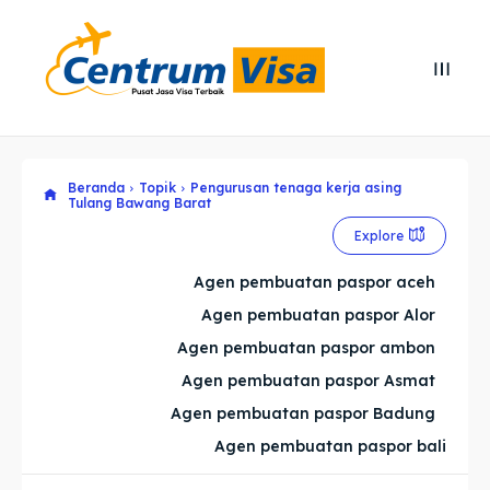
Search
Search
Cari
Cari
Beranda
Topik
Pengurusan tenaga kerja asing
Explore our destinations
Explore our destinations
Tulang Bawang Barat
Explore
& Make a booking today
& Make a booking today
Agen pembuatan paspor aceh
Home
Home
Agen pembuatan paspor Alor
Agen pembuatan paspor ambon
Visa
Visa
Agen pembuatan paspor Asmat
Agen pembuatan paspor Badung
Paspor
Paspor
Agen pembuatan paspor bali
Kitas
Kitas