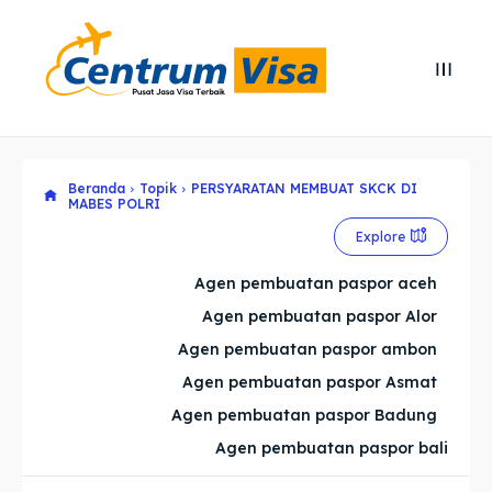
Search
Search
Cari
Cari
Beranda
Topik
PERSYARATAN MEMBUAT SKCK DI
Explore our destinations
Explore our destinations
MABES POLRI
Explore
& Make a booking today
& Make a booking today
Agen pembuatan paspor aceh
Home
Home
Agen pembuatan paspor Alor
Agen pembuatan paspor ambon
Visa
Visa
Agen pembuatan paspor Asmat
Agen pembuatan paspor Badung
Paspor
Paspor
Agen pembuatan paspor bali
Kitas
Kitas