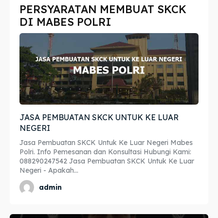
PERSYARATAN MEMBUAT SKCK
Imta
Imta
DI MABES POLRI
Legalisir
Legalisir
Apostille
Apostille
Penerjemah
Penerjemah
Asuransi
Asuransi
JASA PEMBUATAN SKCK UNTUK KE LUAR
Blog
Blog
NEGERI
Jasa Pembuatan SKCK Untuk Ke Luar Negeri Mabes
Polri. Info Pemesanan dan Konsultasi Hubungi Kami:
088290247542 Jasa Pembuatan SKCK Untuk Ke Luar
Cari
Cari
Negeri - Apakah...
admin