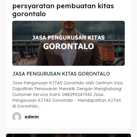
persyaratan pembuatan kitas
Imta
Imta
gorontalo
Legalisir
Legalisir
Apostille
Apostille
Penerjemah
Penerjemah
Asuransi
Asuransi
JASA PENGURUSAN KITAS GORONTALO
Blog
Blog
Jasa Pengurusan KITAS Gorontalo oleh Centrum Visa.
Dapatkan Penawaran Menarik Dengan Menghubungi
Customer Service Kami: 088290247542 Jasa
Pengurusan KITAS Gorontalo - Mendapatkan KITAS
Cari
Cari
di Gorontalo...
admin