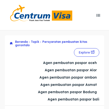
Search
Search
Cari
Cari
Beranda
Topik
Persyaratan pembuatan kitas
Explore our destinations
Explore our destinations
gorontalo
& Make a booking today
& Make a booking today
Explore
Agen pembuatan paspor aceh
Home
Home
Agen pembuatan paspor Alor
Agen pembuatan paspor ambon
Visa
Visa
Agen pembuatan paspor Asmat
Agen pembuatan paspor Badung
Paspor
Paspor
Agen pembuatan paspor bali
Kitas
Kitas