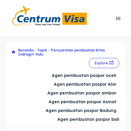
Search
Search
Cari
Cari
Beranda
Topik
Persyaratan pembuatan kitas
Explore our destinations
Explore our destinations
Indragiri Hulu
& Make a booking today
& Make a booking today
Explore
Agen pembuatan paspor aceh
Home
Home
Agen pembuatan paspor Alor
Agen pembuatan paspor ambon
Visa
Visa
Agen pembuatan paspor Asmat
Paspor
Paspor
Agen pembuatan paspor Badung
Agen pembuatan paspor bali
Kitas
Kitas