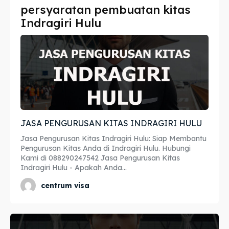
persyaratan pembuatan kitas
Imta
Imta
Indragiri Hulu
Legalisir
Legalisir
Apostille
Apostille
Penerjemah
Penerjemah
Asuransi
Asuransi
JASA PENGURUSAN KITAS INDRAGIRI HULU
Blog
Blog
Jasa Pengurusan Kitas Indragiri Hulu: Siap Membantu
Pengurusan Kitas Anda di Indragiri Hulu. Hubungi
Kami di 088290247542 Jasa Pengurusan Kitas
Indragiri Hulu - Apakah Anda...
Cari
Cari
centrum visa