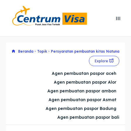
Search
Search
Cari
Cari
Explore our destinations
Explore our destinations
Beranda
Topik
Persyaratan pembuatan kitas Natuna
Explore
& Make a booking today
& Make a booking today
Agen pembuatan paspor aceh
Agen pembuatan paspor Alor
Home
Home
Agen pembuatan paspor ambon
Visa
Visa
Agen pembuatan paspor Asmat
Agen pembuatan paspor Badung
Paspor
Paspor
Agen pembuatan paspor bali
Kitas
Kitas