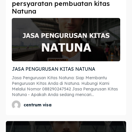
persyaratan pembuatan kitas
Imta
Imta
Natuna
Legalisir
Legalisir
Apostille
Apostille
Penerjemah
Penerjemah
Asuransi
Asuransi
JASA PENGURUSAN KITAS NATUNA
Blog
Blog
Jasa Pengurusan Kitas Natuna: Siap Membantu
Pengurusan Kitas Anda di Natuna. Hubungi Kami
Melalui Nomor 088290247542 Jasa Pengurusan Kitas
Natuna - Apakah Anda sedang mencari...
Cari
Cari
centrum visa