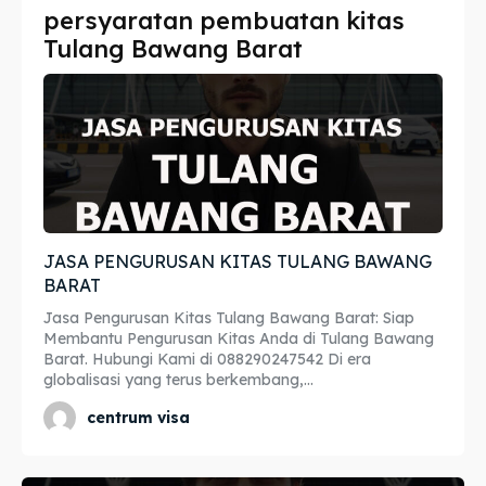
persyaratan pembuatan kitas
Imta
Imta
Tulang Bawang Barat
Legalisir
Legalisir
Apostille
Apostille
Penerjemah
Penerjemah
Asuransi
Asuransi
JASA PENGURUSAN KITAS TULANG BAWANG
Blog
Blog
BARAT
Jasa Pengurusan Kitas Tulang Bawang Barat: Siap
Membantu Pengurusan Kitas Anda di Tulang Bawang
Barat. Hubungi Kami di 088290247542 Di era
Cari
Cari
globalisasi yang terus berkembang,...
centrum visa