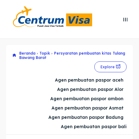
Search
Search
Cari
Cari
Beranda
Topik
Persyaratan pembuatan kitas Tulang
Explore our destinations
Explore our destinations
Bawang Barat
Explore
& Make a booking today
& Make a booking today
Agen pembuatan paspor aceh
Home
Home
Agen pembuatan paspor Alor
Agen pembuatan paspor ambon
Visa
Visa
Agen pembuatan paspor Asmat
Agen pembuatan paspor Badung
Paspor
Paspor
Agen pembuatan paspor bali
Kitas
Kitas