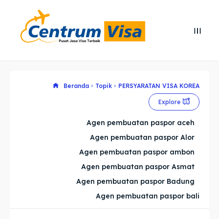
Search
Search
Cari
Cari
Explore our destinations
Explore our destinations
Beranda
Topik
PERSYARATAN VISA KOREA
Explore
& Make a booking today
& Make a booking today
Agen pembuatan paspor aceh
Agen pembuatan paspor Alor
Home
Home
Agen pembuatan paspor ambon
Visa
Visa
Agen pembuatan paspor Asmat
Agen pembuatan paspor Badung
Paspor
Paspor
Agen pembuatan paspor bali
Kitas
Kitas