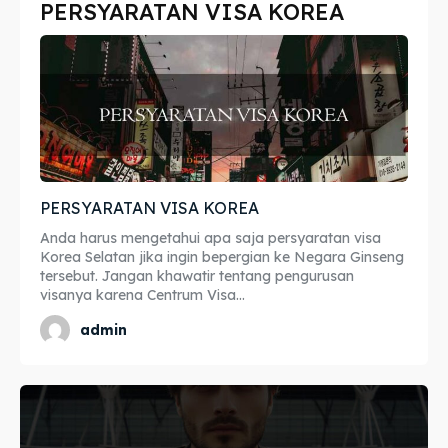
PERSYARATAN VISA KOREA
Imta
Imta
Legalisir
Legalisir
Apostille
Apostille
Penerjemah
Penerjemah
PERSYARATAN VISA KOREA
Asuransi
Asuransi
Anda harus mengetahui apa saja persyaratan visa
Blog
Blog
Korea Selatan jika ingin bepergian ke Negara Ginseng
tersebut. Jangan khawatir tentang pengurusan
visanya karena Centrum Visa...
admin
Cari
Cari