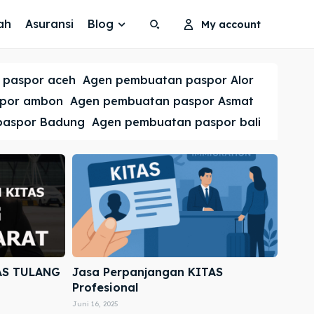
ah
Asuransi
Blog
My account
Search
Search
 paspor aceh
Agen pembuatan paspor Alor
Cari
Cari
spor ambon
Agen pembuatan paspor Asmat
paspor Badung
Agen pembuatan paspor bali
AS TULANG
Jasa Perpanjangan KITAS
Profesional
Juni 16, 2025