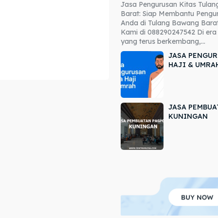
Jasa Pengurusan Kitas Tula
ore our destinations
ore our destinations
Barat: Siap Membantu Pengur
Anda di Tulang Bawang Barat
a booking today
a booking today
Kami di 088290247542 Di era 
yang terus berkembang,...
JASA PENGUR
HAJI & UMRA
JASA PEMBUA
r
r
KUNINGAN
ir
ir
lle
lle