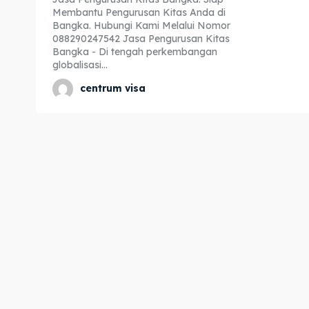
Membantu Pengurusan Kitas Anda di
Expl
Expl
Bangka. Hubungi Kami Melalui Nomor
088290247542 Jasa Pengurusan Kitas
& Make 
& Make 
Bangka - Di tengah perkembangan
globalisasi...
centrum visa
Home
Home
Visa
Visa
Paspo
Paspo
Kitas
Kitas
Imta
Imta
Legalis
Legalis
Aposti
Aposti