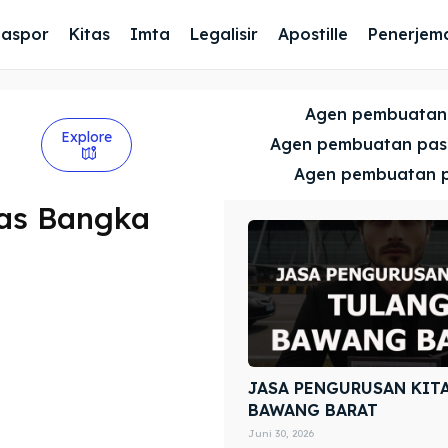
Paspor
Kitas
Imta
Legalisir
Apostille
Penerjem
Agen pembuatan
Explore
Agen pembuatan pa
Agen pembuatan 
tas Bangka
JASA PENGURUSAN KIT
BAWANG BARAT
Juni 30, 2026