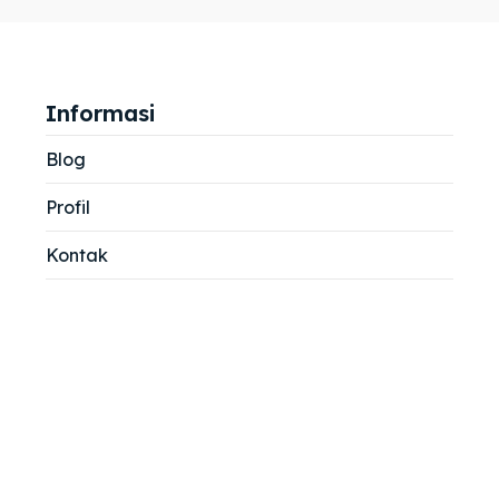
jemah
jemah
si
si
Informasi
Blog
Profil
Kontak