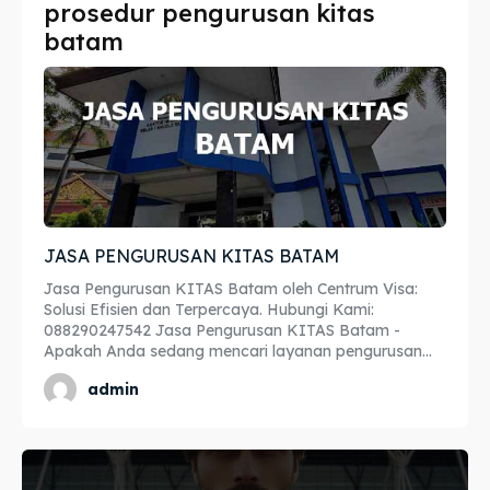
prosedur pengurusan kitas
Imta
Imta
batam
Legalisir
Legalisir
Apostille
Apostille
Penerjemah
Penerjemah
Asuransi
Asuransi
JASA PENGURUSAN KITAS BATAM
Blog
Blog
Jasa Pengurusan KITAS Batam oleh Centrum Visa:
Solusi Efisien dan Terpercaya. Hubungi Kami:
088290247542 Jasa Pengurusan KITAS Batam -
Apakah Anda sedang mencari layanan pengurusan...
Cari
Cari
admin