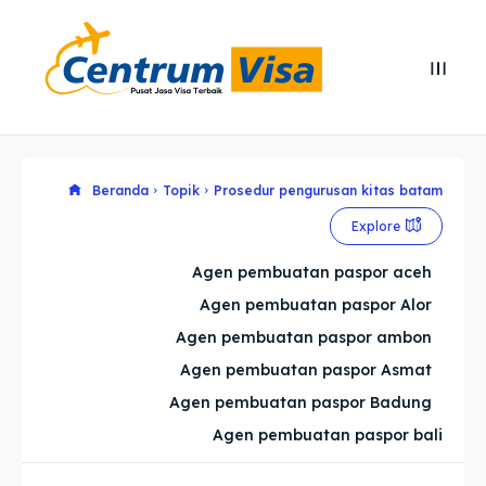
Search
Search
Cari
Cari
Explore our destinations
Explore our destinations
Beranda
Topik
Prosedur pengurusan kitas batam
Explore
& Make a booking today
& Make a booking today
Agen pembuatan paspor aceh
Agen pembuatan paspor Alor
Home
Home
Agen pembuatan paspor ambon
Visa
Visa
Agen pembuatan paspor Asmat
Agen pembuatan paspor Badung
Paspor
Paspor
Agen pembuatan paspor bali
Kitas
Kitas