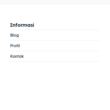
jemah
jemah
si
si
Informasi
Blog
Profil
Kontak