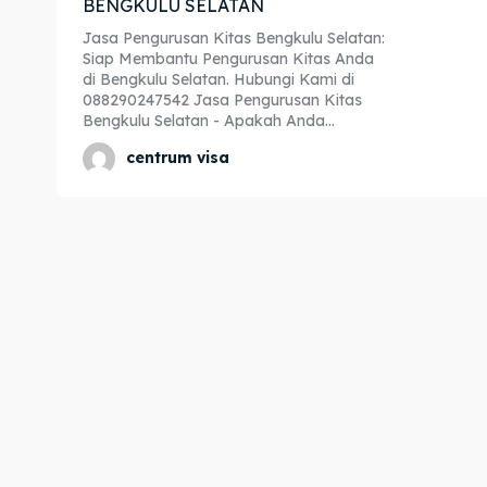
BENGKULU SELATAN
Expl
Expl
Jasa Pengurusan Kitas Bengkulu Selatan:
Siap Membantu Pengurusan Kitas Anda
& Make 
& Make 
di Bengkulu Selatan. Hubungi Kami di
088290247542 Jasa Pengurusan Kitas
Bengkulu Selatan - Apakah Anda...
Home
Home
centrum visa
Visa
Visa
Paspo
Paspo
Kitas
Kitas
Imta
Imta
Legalis
Legalis
Aposti
Aposti