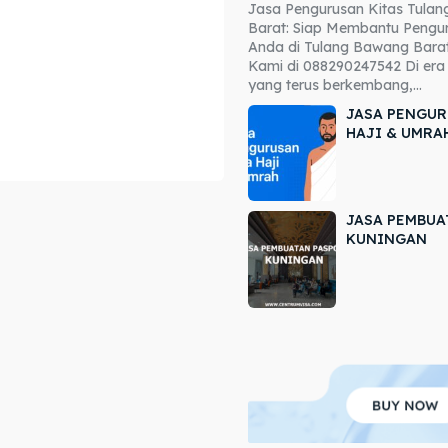
Jasa Pengurusan Kitas Tula
ore our destinations
ore our destinations
Barat: Siap Membantu Pengur
Anda di Tulang Bawang Barat
a booking today
a booking today
Kami di 088290247542 Di era 
yang terus berkembang,...
JASA PENGUR
HAJI & UMRA
JASA PEMBUA
r
r
KUNINGAN
ir
ir
lle
lle