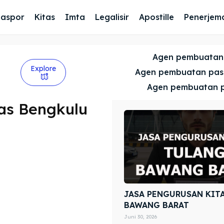
Paspor
Kitas
Imta
Legalisir
Apostille
Penerjem
Agen pembuatan
Explore
Agen pembuatan pa
Agen pembuatan 
as Bengkulu
JASA PENGURUSAN KIT
BAWANG BARAT
Juni 30, 2026