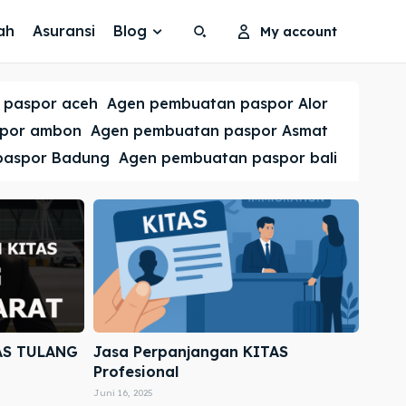
ah
Asuransi
Blog
My account
Search
Search
 paspor aceh
Agen pembuatan paspor Alor
Cari
Cari
spor ambon
Agen pembuatan paspor Asmat
paspor Badung
Agen pembuatan paspor bali
AS TULANG
Jasa Perpanjangan KITAS
Profesional
Juni 16, 2025