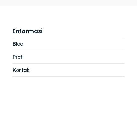
jemah
jemah
si
si
Informasi
Blog
Profil
Kontak