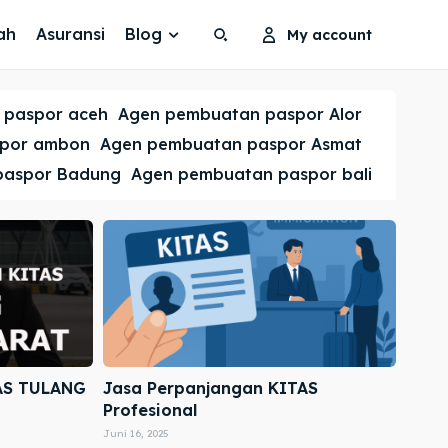
ah
Asuransi
Blog
My account
Search
Search
 paspor aceh
Agen pembuatan paspor Alor
Cari
Cari
spor ambon
Agen pembuatan paspor Asmat
paspor Badung
Agen pembuatan paspor bali
AS TULANG
Jasa Perpanjangan KITAS
Profesional
Juni 16, 2025