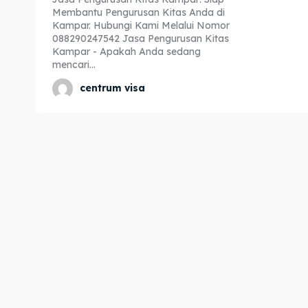
Membantu Pengurusan Kitas Anda di
Expl
Expl
Kampar. Hubungi Kami Melalui Nomor
088290247542 Jasa Pengurusan Kitas
& Make 
& Make 
Kampar - Apakah Anda sedang
mencari...
centrum visa
Home
Home
Visa
Visa
Paspo
Paspo
Kitas
Kitas
Imta
Imta
Legalis
Legalis
Aposti
Aposti