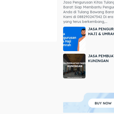
Jasa Pengurusan Kitas Tula
ore our destinations
ore our destinations
Barat: Siap Membantu Pengur
Anda di Tulang Bawang Barat
a booking today
a booking today
Kami di 088290247542 Di era 
yang terus berkembang,...
JASA PENGUR
HAJI & UMRA
JASA PEMBUA
r
r
KUNINGAN
ir
ir
lle
lle