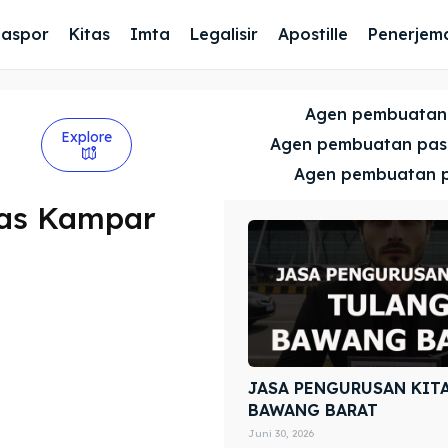
Paspor
Kitas
Imta
Legalisir
Apostille
Penerjem
Agen pembuatan
Explore
Agen pembuatan pa
Agen pembuatan 
tas Kampar
JASA PENGURUSAN KIT
BAWANG BARAT
Juni 30, 2026