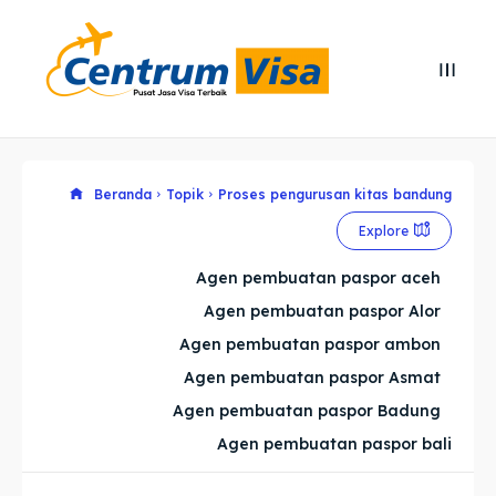
Search
Search
Cari
Cari
Explore our destinations
Explore our destinations
Beranda
Topik
Proses pengurusan kitas bandung
Explore
& Make a booking today
& Make a booking today
Agen pembuatan paspor aceh
Agen pembuatan paspor Alor
Home
Home
Agen pembuatan paspor ambon
Visa
Visa
Agen pembuatan paspor Asmat
Agen pembuatan paspor Badung
Paspor
Paspor
Agen pembuatan paspor bali
Kitas
Kitas