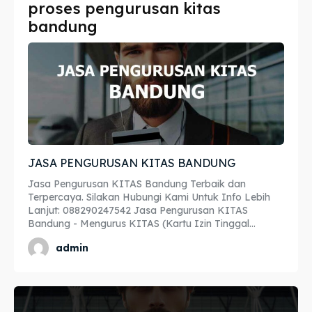
proses pengurusan kitas
Imta
Imta
bandung
Legalisir
Legalisir
Apostille
Apostille
Penerjemah
Penerjemah
Asuransi
Asuransi
JASA PENGURUSAN KITAS BANDUNG
Blog
Blog
Jasa Pengurusan KITAS Bandung Terbaik dan
Terpercaya. Silakan Hubungi Kami Untuk Info Lebih
Lanjut: 088290247542 Jasa Pengurusan KITAS
Bandung - Mengurus KITAS (Kartu Izin Tinggal...
Cari
Cari
admin