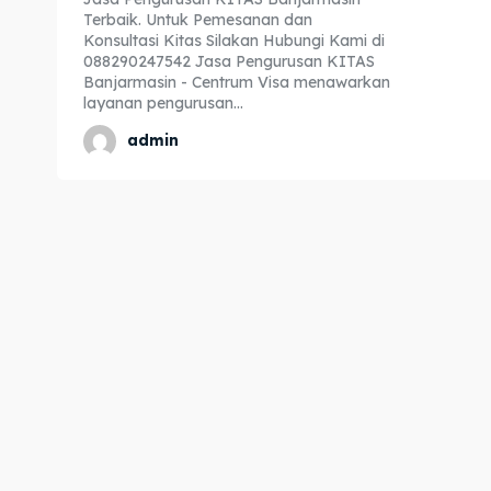
Terbaik. Untuk Pemesanan dan
Expl
Expl
Konsultasi Kitas Silakan Hubungi Kami di
088290247542 Jasa Pengurusan KITAS
& Make 
& Make 
Banjarmasin - Centrum Visa menawarkan
layanan pengurusan...
admin
Home
Home
Visa
Visa
Paspo
Paspo
Kitas
Kitas
Imta
Imta
Legalis
Legalis
Aposti
Aposti