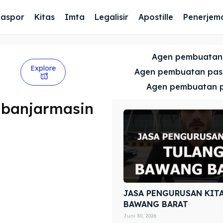
Paspor
Kitas
Imta
Legalisir
Apostille
Penerjem
Agen pembuatan
Explore
Agen pembuatan pa
Agen pembuatan 
 banjarmasin
JASA PENGURUSAN KIT
BAWANG BARAT
Juni 30, 2026