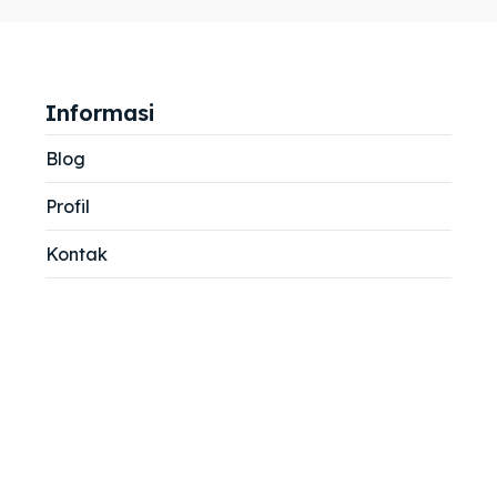
jemah
jemah
si
si
Informasi
Blog
Profil
Kontak