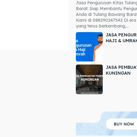
Jasa Pengurusan Kitas Tula
ore our destinations
ore our destinations
Barat: Siap Membantu Pengur
Anda di Tulang Bawang Barat
a booking today
a booking today
Kami di 088290247542 Di era 
yang terus berkembang,...
JASA PENGUR
HAJI & UMRA
JASA PEMBUA
r
r
KUNINGAN
ir
ir
lle
lle