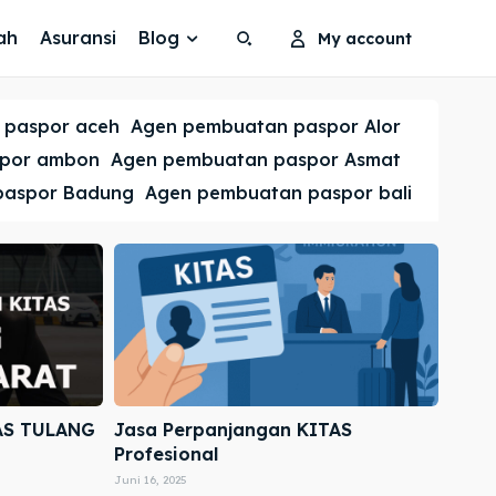
ah
Asuransi
Blog
My account
Search
Search
 paspor aceh
Agen pembuatan paspor Alor
Cari
Cari
spor ambon
Agen pembuatan paspor Asmat
paspor Badung
Agen pembuatan paspor bali
AS TULANG
Jasa Perpanjangan KITAS
Profesional
Juni 16, 2025