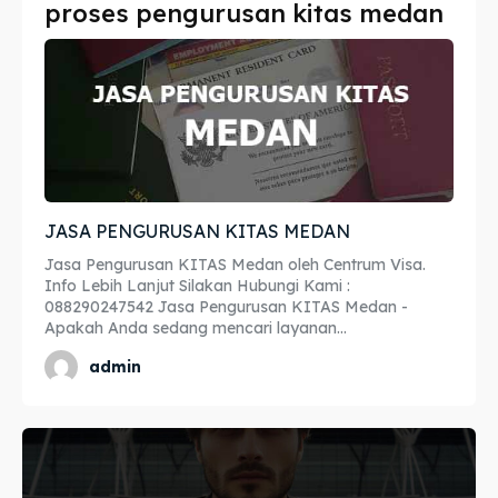
proses pengurusan kitas medan
Imta
Imta
Legalisir
Legalisir
Apostille
Apostille
Penerjemah
Penerjemah
JASA PENGURUSAN KITAS MEDAN
Asuransi
Asuransi
Jasa Pengurusan KITAS Medan oleh Centrum Visa.
Blog
Blog
Info Lebih Lanjut Silakan Hubungi Kami :
088290247542 Jasa Pengurusan KITAS Medan -
Apakah Anda sedang mencari layanan...
admin
Cari
Cari