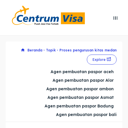
Search
Search
Cari
Cari
Explore our destinations
Explore our destinations
Beranda
Topik
Proses pengurusan kitas medan
Explore
& Make a booking today
& Make a booking today
Agen pembuatan paspor aceh
Agen pembuatan paspor Alor
Home
Home
Agen pembuatan paspor ambon
Visa
Visa
Agen pembuatan paspor Asmat
Agen pembuatan paspor Badung
Paspor
Paspor
Agen pembuatan paspor bali
Kitas
Kitas