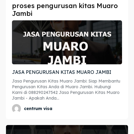
proses pengurusan kitas Muaro
Imta
Imta
Jambi
Legalisir
Legalisir
Apostille
Apostille
Penerjemah
Penerjemah
Asuransi
Asuransi
JASA PENGURUSAN KITAS MUARO JAMBI
Blog
Blog
Jasa Pengurusan Kitas Muaro Jambi: Siap Membantu
Pengurusan Kitas Anda di Muaro Jambi. Hubungi
Kami di 088290247542 Jasa Pengurusan Kitas Muaro
Jambi - Apakah Anda...
Cari
Cari
centrum visa