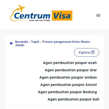
Search
Search
Cari
Cari
Beranda
Topik
Proses pengurusan kitas Muaro
Explore our destinations
Explore our destinations
Jambi
& Make a booking today
& Make a booking today
Explore
Agen pembuatan paspor aceh
Home
Home
Agen pembuatan paspor Alor
Agen pembuatan paspor ambon
Visa
Visa
Agen pembuatan paspor Asmat
Paspor
Paspor
Agen pembuatan paspor Badung
Agen pembuatan paspor bali
Kitas
Kitas