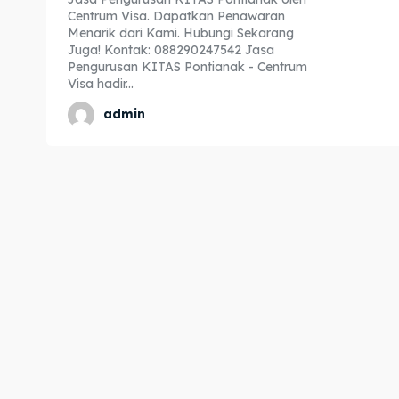
Centrum Visa. Dapatkan Penawaran
Expl
Expl
Menarik dari Kami. Hubungi Sekarang
Juga! Kontak: 088290247542 Jasa
& Make 
& Make 
Pengurusan KITAS Pontianak - Centrum
Visa hadir...
admin
Home
Home
Visa
Visa
Paspo
Paspo
Kitas
Kitas
Imta
Imta
Legalis
Legalis
Aposti
Aposti