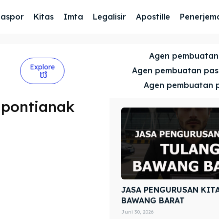
Paspor
Kitas
Imta
Legalisir
Apostille
Penerjem
Agen pembuatan
Explore
Agen pembuatan pa
Agen pembuatan 
 pontianak
JASA PENGURUSAN KIT
BAWANG BARAT
Juni 30, 2026