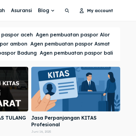
ah
Asuransi
Blog
My account
Search
Search
 paspor aceh
Agen pembuatan paspor Alor
Cari
Cari
spor ambon
Agen pembuatan paspor Asmat
paspor Badung
Agen pembuatan paspor bali
AS TULANG
Jasa Perpanjangan KITAS
Profesional
Juni 16, 2025