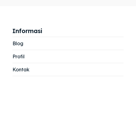
jemah
jemah
si
si
Informasi
Blog
Profil
Kontak