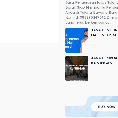
Jasa Pengurusan Kitas Tula
ore our destinations
ore our destinations
Barat: Siap Membantu Pengur
Anda di Tulang Bawang Barat
a booking today
a booking today
Kami di 088290247542 Di era 
yang terus berkembang,...
JASA PENGUR
HAJI & UMRA
JASA PEMBUA
r
r
KUNINGAN
ir
ir
lle
lle