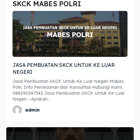
SKCK MABES POLRI
Imta
Imta
Legalisir
Legalisir
Apostille
Apostille
Penerjemah
Penerjemah
JASA PEMBUATAN SKCK UNTUK KE LUAR
Asuransi
Asuransi
NEGERI
Blog
Blog
Jasa Pembuatan SKCK Untuk Ke Luar Negeri Mabes
Polri. Info Pemesanan dan Konsultasi Hubungi Kami:
088290247542 Jasa Pembuatan SKCK Untuk Ke Luar
Negeri - Apakah...
Cari
Cari
admin