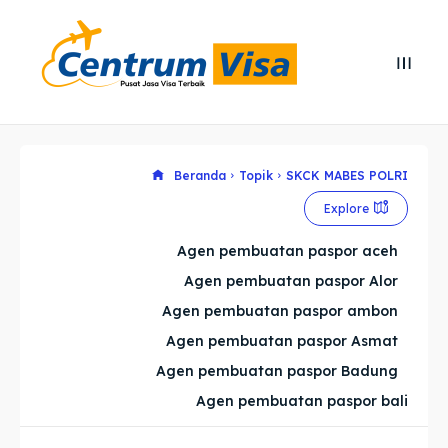
Search
Search
Cari
Cari
Explore our destinations
Explore our destinations
Beranda
Topik
SKCK MABES POLRI
Explore
& Make a booking today
& Make a booking today
Agen pembuatan paspor aceh
Agen pembuatan paspor Alor
Home
Home
Agen pembuatan paspor ambon
Visa
Visa
Agen pembuatan paspor Asmat
Agen pembuatan paspor Badung
Paspor
Paspor
Agen pembuatan paspor bali
Kitas
Kitas