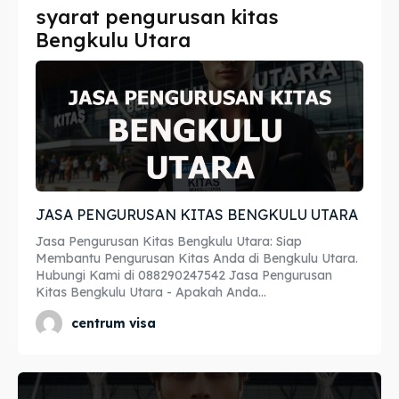
syarat pengurusan kitas
Imta
Imta
Bengkulu Utara
Legalisir
Legalisir
Apostille
Apostille
Penerjemah
Penerjemah
Asuransi
Asuransi
JASA PENGURUSAN KITAS BENGKULU UTARA
Blog
Blog
Jasa Pengurusan Kitas Bengkulu Utara: Siap
Membantu Pengurusan Kitas Anda di Bengkulu Utara.
Hubungi Kami di 088290247542 Jasa Pengurusan
Kitas Bengkulu Utara - Apakah Anda...
Cari
Cari
centrum visa