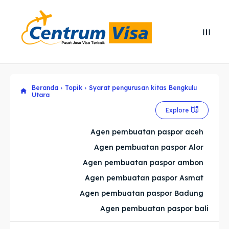
Search
Search
Cari
Cari
Beranda
Topik
Syarat pengurusan kitas Bengkulu
Explore our destinations
Explore our destinations
Utara
& Make a booking today
& Make a booking today
Explore
Agen pembuatan paspor aceh
Home
Home
Agen pembuatan paspor Alor
Agen pembuatan paspor ambon
Visa
Visa
Agen pembuatan paspor Asmat
Paspor
Paspor
Agen pembuatan paspor Badung
Agen pembuatan paspor bali
Kitas
Kitas