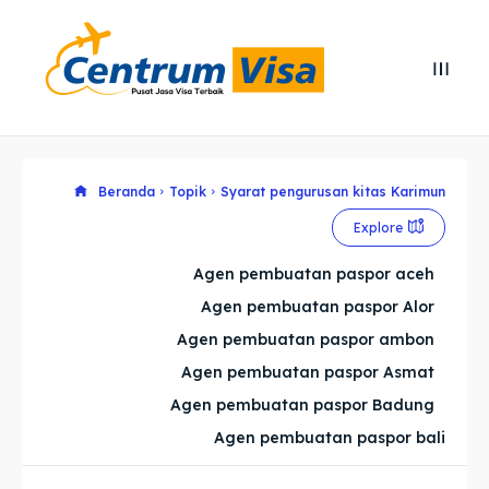
Search
Search
Cari
Cari
Explore our destinations
Explore our destinations
Beranda
Topik
Syarat pengurusan kitas Karimun
Explore
& Make a booking today
& Make a booking today
Agen pembuatan paspor aceh
Agen pembuatan paspor Alor
Home
Home
Agen pembuatan paspor ambon
Visa
Visa
Agen pembuatan paspor Asmat
Agen pembuatan paspor Badung
Paspor
Paspor
Agen pembuatan paspor bali
Kitas
Kitas