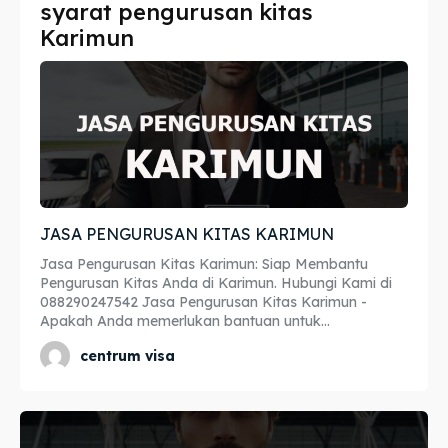
syarat pengurusan kitas
Imta
Imta
Karimun
Legalisir
Legalisir
Apostille
Apostille
Penerjemah
Penerjemah
Asuransi
Asuransi
JASA PENGURUSAN KITAS KARIMUN
Blog
Blog
Jasa Pengurusan Kitas Karimun: Siap Membantu
Pengurusan Kitas Anda di Karimun. Hubungi Kami di
088290247542 Jasa Pengurusan Kitas Karimun -
Apakah Anda memerlukan bantuan untuk...
Cari
Cari
centrum visa