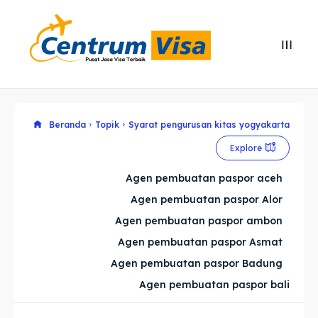
Search
Search
Cari
Cari
Explore our destinations
Explore our destinations
Beranda
Topik
Syarat pengurusan kitas yogyakarta
Explore
& Make a booking today
& Make a booking today
Agen pembuatan paspor aceh
Agen pembuatan paspor Alor
Home
Home
Agen pembuatan paspor ambon
Visa
Visa
Agen pembuatan paspor Asmat
Agen pembuatan paspor Badung
Paspor
Paspor
Agen pembuatan paspor bali
Kitas
Kitas