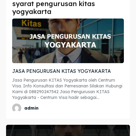
syarat pengurusan kitas
Imta
Imta
yogyakarta
Legalisir
Legalisir
Apostille
Apostille
Penerjemah
Penerjemah
Asuransi
Asuransi
JASA PENGURUSAN KITAS YOGYAKARTA
Blog
Blog
Jasa Pengurusan KITAS Yogyakarta oleh Centrum
Visa. Info Konsultasi dan Pemesanan Silakan Hubungi
Kami di 088290247542 Jasa Pengurusan KITAS
Yogyakarta - Centrum Visa hadir sebagai...
Cari
Cari
admin