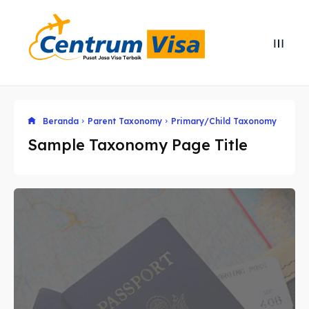
Beranda
Parent Taxonomy
Primary/Child Taxonomy
Search
Search
Sample Taxonomy Page Title
Cari
Cari
Explore our destinations
Explore our destinations
& Make a booking today
& Make a booking today
Home
Home
Visa
Visa