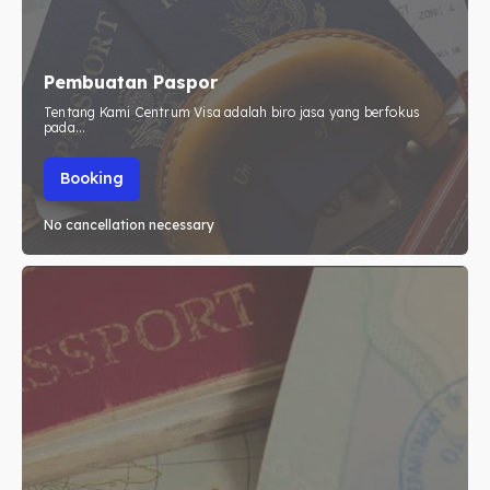
Paspor
Paspor
Kitas
Kitas
Pembuatan Paspor
Imta
Imta
Tentang Kami Centrum Visa adalah biro jasa yang berfokus
pada...
Legalisir
Legalisir
Booking
Apostille
Apostille
No cancellation necessary
Penerjemah
Penerjemah
Asuransi
Asuransi
Blog
Blog
Cari
Cari