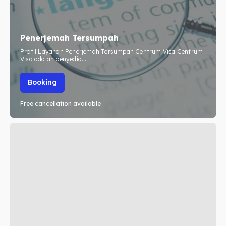
Imta
Imta
Penerjemah Tersumpah
Legalisir
Legalisir
Profil Layanan Penerjemah Tersumpah Centrum Visa Centrum
Visa adalah penyedia...
Apostille
Apostille
Booking
Penerjemah
Penerjemah
Free cancellation available
Asuransi
Asuransi
Blog
Blog
Cari
Cari