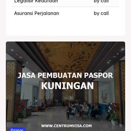
Legalisir Kedutaan
by call
Asuransi Perjalanan
by call
Paspor