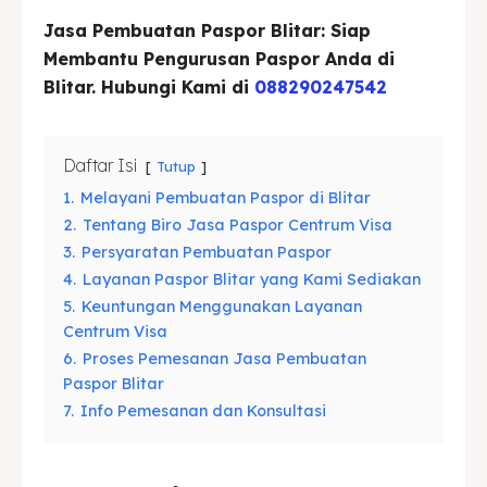
Jasa Pembuatan Paspor Blitar: Siap
Asuransi
Asuransi
Membantu Pengurusan Paspor Anda di
Blitar. Hubungi Kami di
088290247542
Blog
Blog
Daftar Isi
Tutup
Cari
Cari
1.
Melayani Pembuatan Paspor di Blitar
2.
Tentang Biro Jasa Paspor Centrum Visa
3.
Persyaratan Pembuatan Paspor
4.
Layanan Paspor Blitar yang Kami Sediakan
5.
Keuntungan Menggunakan Layanan
Centrum Visa
6.
Proses Pemesanan Jasa Pembuatan
Paspor Blitar
7.
Info Pemesanan dan Konsultasi