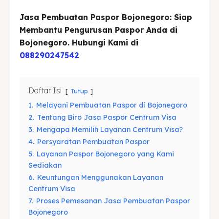
Jasa Pembuatan Paspor Bojonegoro: Siap
Asuransi
Asuransi
Membantu Pengurusan Paspor Anda di
Blog
Blog
Bojonegoro. Hubungi Kami di
088290247542
Cari
Cari
Daftar Isi
Tutup
1.
Melayani Pembuatan Paspor di Bojonegoro
2.
Tentang Biro Jasa Paspor Centrum Visa
3.
Mengapa Memilih Layanan Centrum Visa?
4.
Persyaratan Pembuatan Paspor
5.
Layanan Paspor Bojonegoro yang Kami
Sediakan
6.
Keuntungan Menggunakan Layanan
Centrum Visa
7.
Proses Pemesanan Jasa Pembuatan Paspor
Bojonegoro